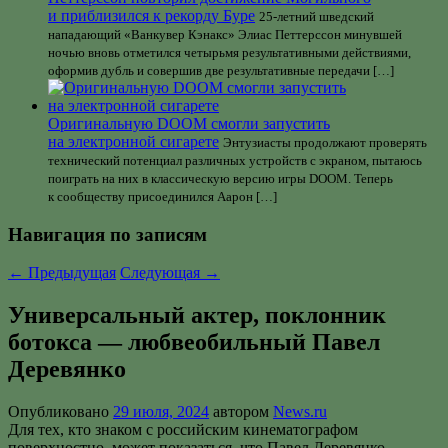
и приблизился к рекорду Буре
25-летний шведский
нападающий «Ванкувер Кэнакс» Элиас Петтерссон минувшей
ночью вновь отметился четырьмя результативными действиями,
оформив дубль и совершив две результативные передачи […]
Оригинальную DOOM смогли запустить
на электронной сигарете
Энтузиасты продолжают проверять
технический потенциал различных устройств с экраном, пытаюсь
поиграть на них в классическую версию игры DOOM. Теперь
к сообществу присоединился Аарон […]
Навигация по записям
←
Предыдущая
Следующая
→
Универсальный актер, поклонник
ботокса — любвеобильный Павел
Деревянко
Опубликовано
29 июля, 2024
автором
News.ru
Для тех, кто знаком с российским кинематографом
поверхностно, может показаться, что Павел Деревянко —