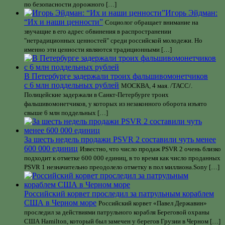
по безопасности дорожного […]
Игорь Эйдман:
“Их и наши ценности”
Социолог обращает внимание на
звучащие в его адрес обвинения в распространении
"нетрадиционных ценностей" среди российской молодежи. Но
именно эти ценности являются традиционными […]
В Петербурге задержали троих фальшивомонетчиков
с 6 млн поддельных рублей
МОСКВА, 4 мая. /ТАСС/.
Полицейские задержали в Санкт-Петербурге троих
фальшивомонетчиков, у которых из незаконного оборота изъято
свыше 6 млн поддельных […]
За шесть недель продажи PSVR 2 составили чуть менее
600 000 единиц
Известно, что число продаж PSVR 2 очень близко
подходит к отметке 600 000 единиц, в то время как число проданных
PSVR 1 незначительно преодолело отметку в пол миллиона.Sony […]
Российский корвет проследил за патрульным кораблем
США в Черном море
Российский корвет «Павел Державин»
проследил за действиями патрульного корабля Береговой охраны
США Hamilton, который был замечен у берегов Грузии в Черном […]