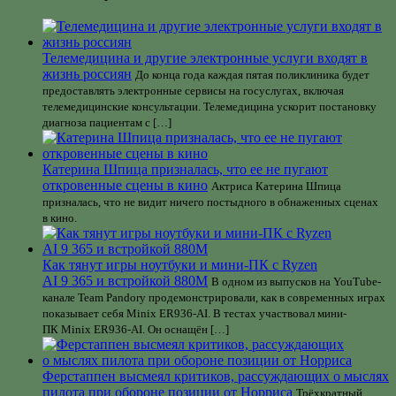
Телемедицина и другие электронные услуги входят в
жизнь россиян
До конца года каждая пятая поликлиника будет
предоставлять электронные сервисы на госуслугах, включая
телемедицинские консультации. Телемедицина ускорит постановку
диагноза пациентам с […]
Катерина Шпица призналась, что ее не пугают
откровенные сцены в кино
Актриса Катерина Шпица
призналась, что не видит ничего постыдного в обнаженных сценах
в кино.
Как тянут игры ноутбуки и мини-ПК с Ryzen
AI 9 365 и встройкой 880M
В одном из выпусков на YouTube-
канале Team Pandory продемонстрировали, как в современных играх
показывает себя Minix ER936-AI. В тестах участвовал мини-
ПК Minix ER936-AI. Он оснащён […]
Ферстаппен высмеял критиков, рассуждающих о мыслях
пилота при обороне позиции от Норриса
Трёхкратный