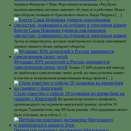
чемпион Формулы-1 Макс Ферстаппен из команды «Ред Булл»
высмеял критиков, которые заявляют об умысле в действиях Макса
при обороне позиции от британского пилота Ландо Норриса […]
Блогер Саша Новикова удивила поклонников
смелостью, появившись на публике в трендовом наряде
Тренд на микрошорты, которые некоторым все больше напоминают
элемент нижнего белья, набирает обороты.
Мурашко: 83% родителей в России занимаются
самолечением своих детей
Только 17,44% родителей никогда
не прибегали к самолечению своих детей, на такое решение влияет
в том числе неправильная коммуникация между врачом […]
Стало известно о гибели 19 таджиков во время боев на
границе с Киргизией
Во время вооруженного конфликта,
произошедшего на таджикско-киргизской границе, погибли 19
граждан Таджикистана, еще 88 были ранены. «Пострадавших может
быть и больше, но я сейчас […]
Петтерссон повторил достижение Могильного