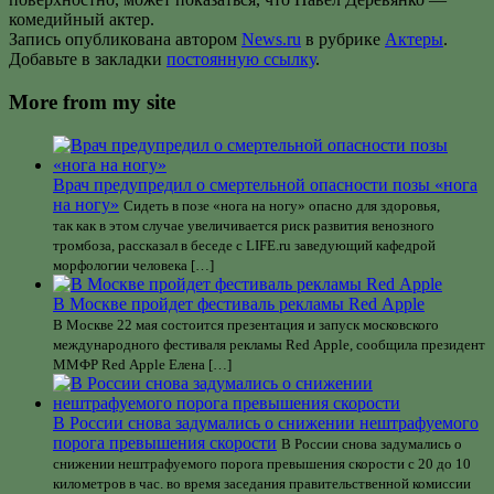
комедийный актер.
Запись опубликована автором
News.ru
в рубрике
Актеры
.
Добавьте в закладки
постоянную ссылку
.
More from my site
Врач предупредил о смертельной опасности позы «нога
на ногу»
Сидеть в позе «нога на ногу» опасно для здоровья,
так как в этом случае увеличивается риск развития венозного
тромбоза, рассказал в беседе с LIFE.ru заведующий кафедрой
морфологии человека […]
В Москве пройдет фестиваль рекламы Red Apple
В Москве 22 мая состоится презентация и запуск московского
международного фестиваля рекламы Red Apple, сообщила президент
ММФР Red Apple Елена […]
В России снова задумались о снижении нештрафуемого
порога превышения скорости
В России снова задумались о
снижении нештрафуемого порога превышения скорости с 20 до 10
километров в час. во время заседания правительственной комиссии