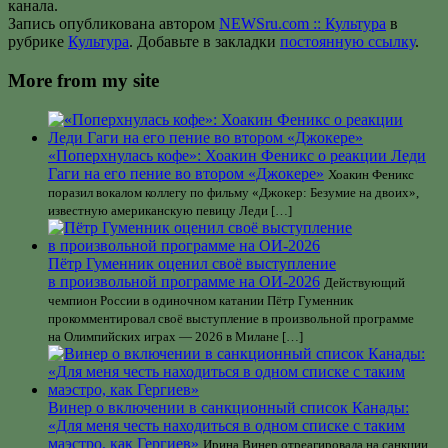
канала.
Запись опубликована автором
NEWSru.com :: Культура
в
рубрике
Культура
. Добавьте в закладки
постоянную ссылку
.
More from my site
«Поперхнулась кофе»: Хоакин Феникс о реакции Леди
Гаги на его пение во втором «Джокере»
Хоакин Феникс
поразил вокалом коллегу по фильму «Джокер: Безумие на двоих»,
известную американскую певицу Леди […]
Пётр Гуменник оценил своё выступление
в произвольной программе на ОИ-2026
Действующий
чемпион России в одиночном катании Пётр Гуменник
прокомментировал своё выступление в произвольной программе
на Олимпийских играх — 2026 в Милане […]
Винер о включении в санкционный список Канады:
«Для меня честь находиться в одном списке с таким
маэстро, как Гергиев»
Ирина Винер отреагировала на санкции