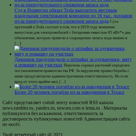
Суд в Норвегии обязал Tesla выплатить местным
владельцам электрокаров компании по 16 тыс. долларов
из-за принудительного снижения запаса хода
Суть
претензий к Tesla состоит в том, что в 2019 году компания
выпустила для электромобилей с батареями емкостью 85 кВт*ч два
обновления, которые привели к сокращению запаса хода машин и
[…]
Дачников предупредили о штрафах за одуванчики, мяту
и ромашку на участках
Перечень сорных растений определен
постановлением правительства РФ. За нарушение правил борьбы с
ними предусмотрена административная ответственность. Но если
вред от этого крайне мал, […]
Более 20 человек погибли из-за наводнения в Техасе
Сайт представляет собой ленту новостей RSS канала
news.rambler.ru, yandex.ru, newsru.com и lenta.ru . Материалы
публикуются без искажения, ответственность за
достоверность публикуемых новостей Администрация сайта
не несёт.
Твой четвёртый сайт @ 2021