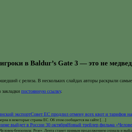
игроки в Baldur’s Gate 3 — это не медве
, прошедший с релиза. В нескольких слайдах авторы раскрыли са
 в закладки
постоянную ссылку
.
Совет ЕС продлил отмену всех квот и тарифов н
 зерна в некоторые страны ЕС. Об этом сообщается на сайте […]
Новый трейлер фильма «Человек
ловек-бензопила: Резе». Лента станет прямым продолжением сериала и выйд