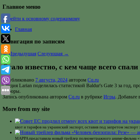
Главное меню
Перейти к основному содержимому
Главная
Навигация по записям
←
Предыдущая
Следующая
→
Стало известно, с кем чаще всего спали 
Опубликовано
7 августа, 2024
автором
Cq.ru
Студия Larian поделилась статистикой Baldur's Gate 3 за год
выборы.
Запись опубликована автором
Cq.ru
в рубрике
Игры
. Добавьте
More from my site
квот и тарифов на украинский экспорт, оставив под запретом экспорт
MAPPA представила новый трейлер полнометражного аниме-фильма «Че