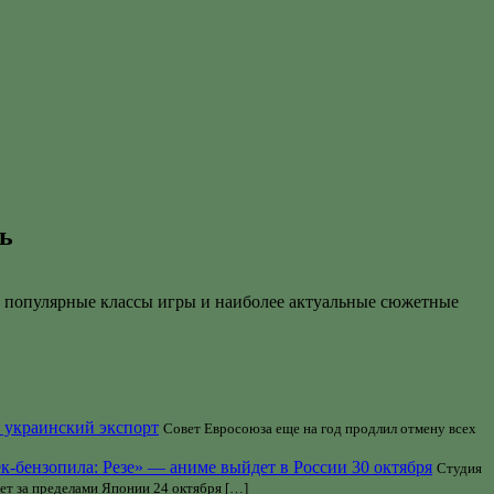
дь
мые популярные классы игры и наиболее актуальные сюжетные
а украинский экспорт
Совет Евросоюза еще на год продлил отмену всех
-бензопила: Резе» — аниме выйдет в России 30 октября
Студия
ет за пределами Японии 24 октября […]