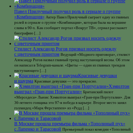
Павел Прилучный получил роль в сериале о группе
«Комбинация»
Актер Павел Прилучный сыграет одну из главных
ролей в сериале о группе «Комбинация», которая была на вершине
славы в 90-х. Как сообщает портал «Вокруг ТВ», сериал расскажет
биографию […]
Стилист Александр Рогов призвал носить одежду
с цветочным принтом
Ведущий «Модного приговора», стилист
Александр Рогов назвал главный тренд наступающей весны. Об этом
он написал в Telegram-канале. «Цветы — один из главных трендов
наступающего […]
Красивые девушки
и шаурма
Красивые девушки — это прекрасно.
Хэмилтон
выиграл «Гран-при Португалии»
Британский пилот
«Мерседеса» Льюис Хэмилтон выиграл «Гран-при Португалии». Для
36-летнего гонщика это 97-я победа в карьере. Второе место занял
голландец «Марк Ферстаппен» из «Редд […]
В Москве прошла премьера фильма «Тополиный пух»
с Лапенко и Тарасовой
Премьерный показ комедии «Тополиный