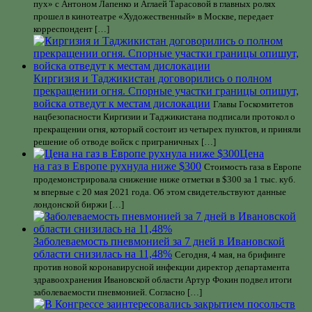
пух» с Антоном Лапенко и Аглаей Тарасовой в главных ролях
прошел в кинотеатре «Художественный» в Москве, передает
корреспондент […]
Киргизия и Таджикистан договорились о полном
прекращении огня. Спорные участки границы опишут,
войска отведут к местам дислокации
Главы Госкомитетов
нацбезопасности Киргизии и Таджикистана подписали протокол о
прекращении огня, который состоит из четырех пунктов, и приняли
решение об отводе войск с приграничных […]
Цена
на газ в Европе рухнула ниже $300
Стоимость газа в Европе
продемонстрировала снижение ниже отметки в $300 за 1 тыс. куб.
м впервые с 20 мая 2021 года. Об этом свидетельствуют данные
лондонской биржи […]
Заболеваемость пневмонией за 7 дней в Ивановской
области снизилась на 11,48%
Сегодня, 4 мая, на брифинге
против новой коронавирусной инфекции директор департамента
здравоохранения Ивановской области Артур Фокин подвел итоги
заболеваемости пневмонией. Согласно […]