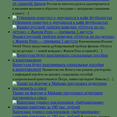
от санкций Запада
России во многом удалось адаптироваться
к внешним вызовам и обратить ситуацию с западными санкциями
в свою […]
Губерниев пошутил о дерущихся в кафе футболистах
Вышел русский трейлер комедии «Отпуск не по-детски»
с Жаном Рено — премьера 1 августа
Кинокомпания Russian
World Vision представила дублированный трейлер фильма «Отпуск
не по-детски» — новой комедии с Жаном Рено в главной […]
Венесуэла будет выплачивать социальные пособия
в криптовалюте
Правительство Венесуэлы решило для борьбы
с инфляцией перейти на выплату социальных пособий
в национальной криптовалюте Петро, заявил президент Николас […]
Трамп на форуме в Майами предложил аудитории
поговорить о сексе
Balenciaga удивил поклонников «бабушкиными»
сумками-пакетами за 180 тыс. рублей
В соцсетях активно