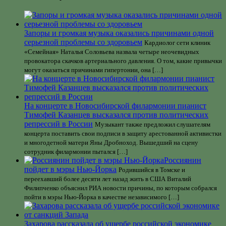
Запоры и громкая музыка оказались причинами одной
серьезной проблемы со здоровьем
Кардиолог сети клиник
«Семейная» Наталья Соловьева назвала четыре неочевидных
провокатора скачков артериального давления. О том, какие привычки
могут оказаться причинами гипертонии, она […]
На концерте в Новосибирской филармонии пианист
Тимофей Казанцев высказался против политических
репрессий в России
Музыкант также предложил слушателям
концерта поставить свои подписи в защиту арестованной активистки
и многодетной матери Яны Дробноход. Вышедший на сцену
сотрудник филармонии пытался […]
Россиянин
пойдет в мэры Нью-Йорка
Родившийся в Томске и
переехавший более десяти лет назад жить в США Виталий
Филипченко объяснил РИА новости причины, по которым собрался
пойти в мэры Нью-Йорка в качестве независимого […]
Захарова рассказала об ущербе российской экономике