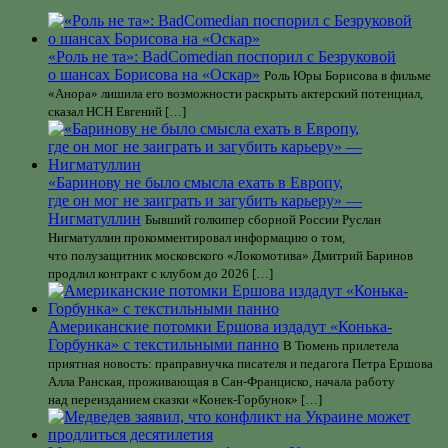
«Роль не та»: BadComedian поспорил с Безруковой
о шансах Борисова на «Оскар»
Роль Юры Борисова в фильме
«Анора» лишила его возможности раскрыть актерский потенциал,
сказал НСН Евгений […]
«Баринову не было смысла ехать в Европу,
где он мог не заиграть и загубить карьеру» —
Нигматуллин
Бывший голкипер сборной России Руслан
Нигматуллин прокомментировал информацию о том,
что полузащитник московского «Локомотива» Дмитрий Баринов
продлил контракт с клубом до 2026 […]
Американские потомки Ершова издадут «Конька-
Горбунка» с текстильными панно
В Тюмень прилетела
приятная новость: праправнучка писателя и педагога Петра Ершова
Алла Ранская, проживающая в Сан-Франциско, начала работу
над переизданием сказки «Конек-Горбунок» […]