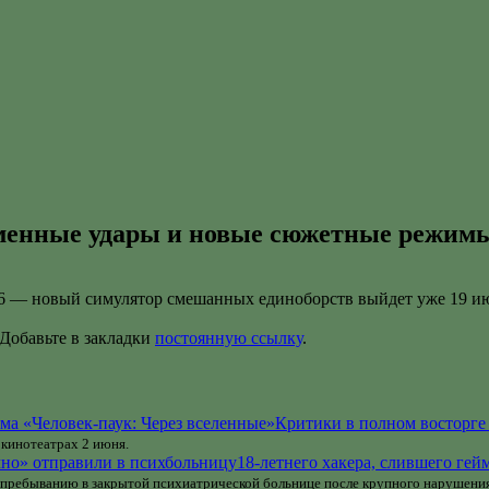
рменные удары и новые сюжетные режим
 — новый симулятор смешанных единоборств выйдет уже 19 июня 
 Добавьте в закладки
постоянную ссылку
.
Критики в полном восторге
 кинотеатрах 2 июня.
18-летнего хакера, слившего ге
у пребыванию в закрытой психиатрической больнице после крупного нарушени