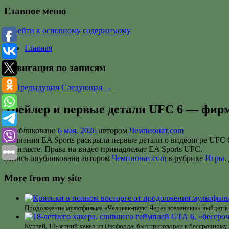
Главное меню
Перейти к основному содержимому
Главная
Навигация по записям
←
Предыдущая
Следующая
→
Трейлер и первые детали UFC 6 — фи
Опубликовано
6 мая, 2026
автором
Чемпионат.com
Компания EA Sports раскрыла первые детали о видеоигре UFC 6
Вконтакте. Права на видео принадлежат EA Sports UFC.
Запись опубликована автором
Чемпионат.com
в рубрике
Игры
.
More from my site
Продолжение мультфильма «Человек-паук: Через вселенные» выйдет в
Куртай, 18-летний хакер из Оксфорда, был приговорен к бессрочном