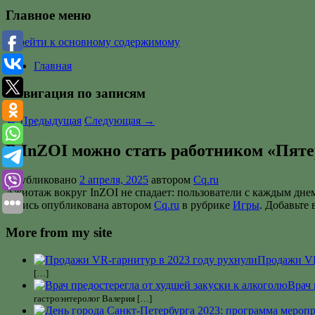
Главное меню
Перейти к основному содержимому
Главная
Навигация по записям
←
Предыдущая
Следующая
→
В InZOI можно стать работником «Пяте
Опубликовано
2 апреля, 2025
автором
Cq.ru
Ажиотаж вокруг InZOI не спадает: пользователи с каждым дне
Запись опубликована автором
Cq.ru
в рубрике
Игры
. Добавьте
More from my site
Продажи VR
[…]
Врач 
гастроэнтеролог Валерия […]